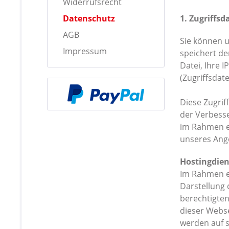
Widerrufsrecht
Datenschutz
1. Zugriffs
AGB
Sie können 
Impressum
speichert de
Datei, Ihre
(Zugriffsdat
Diese Zugrif
der Verbesse
im Rahmen e
unseres Ange
Hostingdien
Im Rahmen ei
Darstellung
berechtigten
dieser Webs
werden auf s