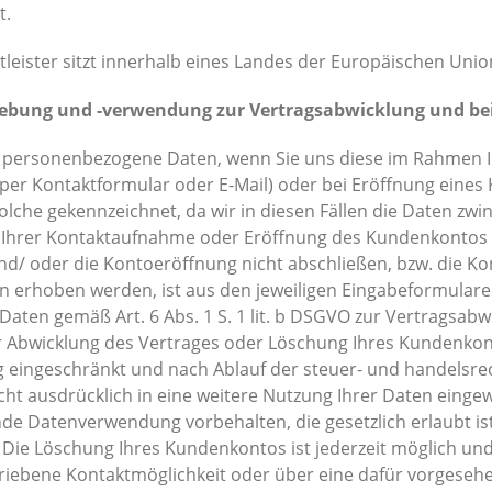
t.
tleister sitzt innerhalb eines Landes der Europäischen Un
ebung und -verwendung zur Vertragsabwicklung und be
 personenbezogene Daten, wenn Sie uns diese im Rahmen Ih
. per Kontaktformular oder E-Mail) oder bei Eröffnung eines K
olche gekennzeichnet, da wir in diesen Fällen die Daten zwi
 Ihrer Kontaktaufnahme oder Eröffnung des Kundenkontos 
nd/ oder die Kontoeröffnung nicht abschließen, bzw. die 
 erhoben werden, ist aus den jeweiligen Eingabeformularen
 Daten gemäß Art. 6 Abs. 1 S. 1 lit. b DSGVO zur Vertragsab
r Abwicklung des Vertrages oder Löschung Ihres Kundenkon
 eingeschränkt und nach Ablauf der steuer- und handelsre
icht ausdrücklich in eine weitere Nutzung Ihrer Daten eingew
e Datenverwendung vorbehalten, die gesetzlich erlaubt ist 
 Die Löschung Ihres Kundenkontos ist jederzeit möglich un
riebene Kontaktmöglichkeit oder über eine dafür vorgeseh