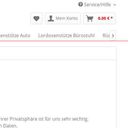
Service/Hilfe
Mein Konto
0,00 € *
enstütze Auto
Lordosenstütze Bürostuhl
Rückenschm

rer Privatsphäre ist für uns sehr wichtig.
n Daten.