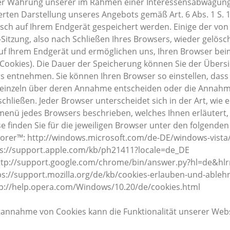
der Wahrung unserer im Rahmen einer Interessensabwägung
erten Darstellung unseres Angebots gemäß Art. 6 Abs. 1 S. 1 
isch auf Ihrem Endgerät gespeichert werden. Einige der v
Sitzung, also nach Schließen Ihres Browsers, wieder gelösch
auf Ihrem Endgerät und ermöglichen uns, Ihren Browser b
 Cookies). Die Dauer der Speicherung können Sie der Übersi
entnehmen. Sie können Ihren Browser so einstellen, dass 
einzeln über deren Annahme entscheiden oder die Annahme
chließen. Jeder Browser unterscheidet sich in der Art, wie e
menü jedes Browsers beschrieben, welches Ihnen erläutert, 
e finden Sie für die jeweiligen Browser unter den folgenden 
lorer™: http://windows.microsoft.com/de-DE/windows-vista/
tps://support.apple.com/kb/ph21411?locale=de_DE
tp://support.google.com/chrome/bin/answer.py?hl=de&h
ps://support.mozilla.org/de/kb/cookies-erlauben-und-ableh
tp://help.opera.com/Windows/10.20/de/cookies.html
tannahme von Cookies kann die Funktionalität unserer Webs