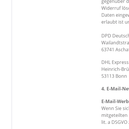
gegenüber d
Widerruf lös
Daten eingew
erlaubt ist u
DPD Deutsc
Wailandtstr
63741 Ascha
DHL Expres
Heinrich-Brü
53113 Bonn
4. E-Mail-N
E-Mail-Wer
Wenn Sie sic
mitgeteilten
lit. a DSGVO