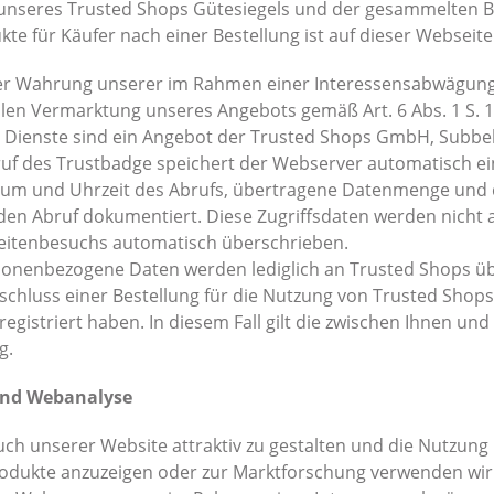
 unseres Trusted Shops Gütesiegels und der gesammelten 
te für Käufer nach einer Bestellung ist auf dieser Websei
der Wahrung unserer im Rahmen einer Interessensabwägung
len Vermarktung unseres Angebots gemäß Art. 6 Abs. 1 S. 1
ienste sind ein Angebot der Trusted Shops GmbH, Subbelra
uf des Trustbadge speichert der Webserver automatisch ein s
tum und Uhrzeit des Abrufs, übertragene Datenmenge und d
den Abruf dokumentiert. Diese Zugriffsdaten werden nicht
Seitenbesuchs automatisch überschrieben.
onenbezogene Daten werden lediglich an Trusted Shops über
schluss einer Bestellung für die Nutzung von Trusted Shops
registriert haben. In diesem Fall gilt die zwischen Ihnen un
g.
und Webanalyse
ch unserer Website attraktiv zu gestalten und die Nutzun
odukte anzuzeigen oder zur Marktforschung verwenden wir 