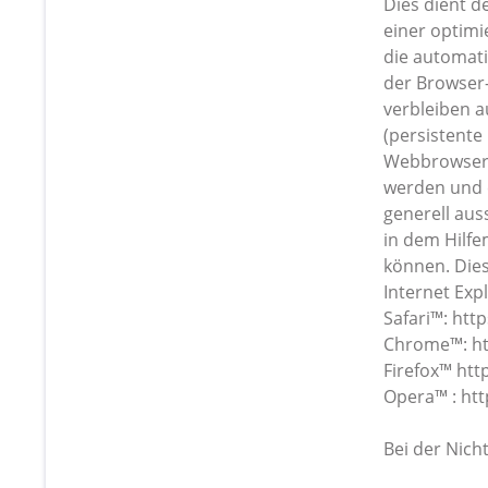
Dies dient 
einer optimi
die automat
der Browser-
verbleiben 
(persistente
Webbrowsers 
werden und 
generell auss
in dem Hilfe
können. Dies
Internet Exp
Safari™: ht
Chrome™: ht
Firefox™ htt
Opera™ : ht
Bei der Nich